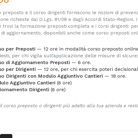
o preposto
e il
corso dirigenti
forniscono le nozioni di preven
one richieste dal D.Lgs. 81/08 e dagli Accordi Stato-Regioni. 
e trovi la
formazione preposti
completa e i corsi dirigenti: pe
 di aggiornamento, disponibili anche come
corso preposti onl
so per Preposti
— 12 ore in modalità corso preposto onlin
iesti, per chi vigila sull’applicazione delle misure di sicure
so di Aggiornamento Preposti
— 6 ore.
o per Dirigenti
— 12 ore, per chi esercita poteri decisionali
so Dirigenti con Modulo Aggiuntivo Cantieri
— 18 ore.
ulo Aggiuntivo Cantieri
(6 ore)
iornamento Dirigenti
(6 ore)
il corso preposto o dirigenti più adatto alla tua azienda e rest