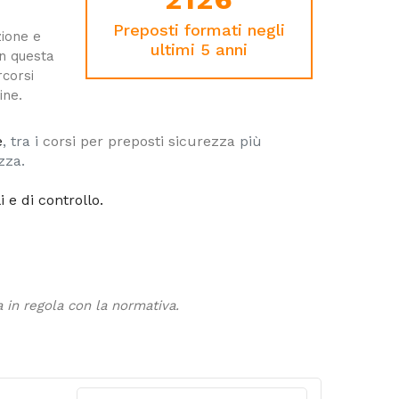
Preposti formati negli
zione e
ultimi 5 anni
In questa
rcorsi
ine
.
e
, tra i
corsi per preposti sicurezza
più
zza.
 e di controllo.
a in regola con la normativa.