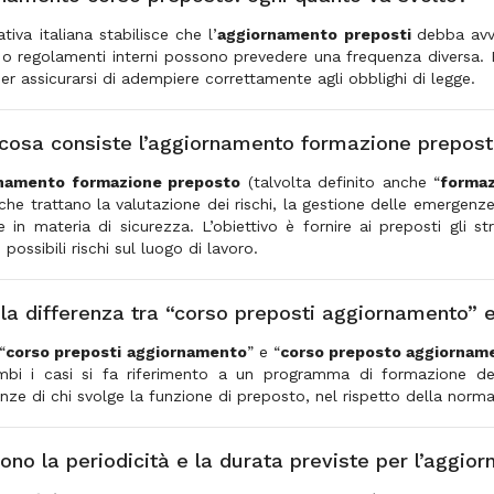
iva italiana stabilisce che l’
aggiornamento preposti
debba avve
i o regolamenti interni possono prevedere una frequenza diversa. È 
er assicurarsi di adempiere correttamente agli obblighi di legge.
 cosa consiste l’aggiornamento formazione prepos
namento formazione preposto
(talvolta definito anche “
formaz
 che trattano la valutazione dei rischi, la gestione delle emergenz
ve in materia di sicurezza. L’obiettivo è fornire ai preposti gli 
i possibili rischi sul luogo di lavoro.
 la differenza tra “corso preposti aggiornamento”
“
corso preposti aggiornamento
” e “
corso preposto aggiornam
mbi i casi si fa riferimento a un programma di formazione d
e di chi svolge la funzione di preposto, nel rispetto della normat
sono la periodicità e la durata previste per l’aggi