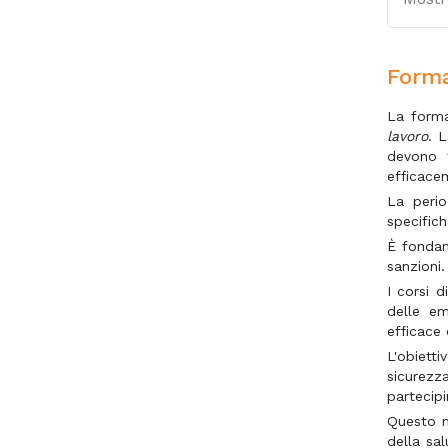
Forma
La forma
lavoro
. L
devono 
efficacem
La perio
specifich
È fondam
sanzioni.
I corsi 
delle em
efficace 
L'obietti
sicurezz
partecipi
Questo n
della sa