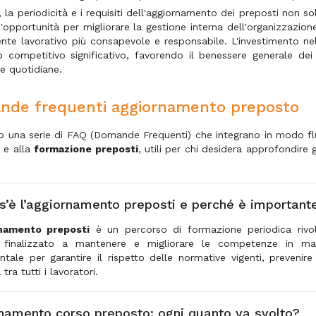
i, la periodicità e i requisiti dell'aggiornamento dei preposti non
'opportunità per migliorare la gestione interna dell'organizzazio
nte lavorativo più consapevole e responsabile. L'investimento nel
o competitivo significativo, favorendo il benessere generale dei l
e quotidiane.
de frequenti aggiornamento preposto
to una serie di FAQ (Domande Frequenti) che integrano in modo flui
e alla
formazione preposti
, utili per chi desidera approfondire 
s’è l’aggiornamento preposti e perché è important
namento preposti
è un percorso di formazione periodica rivol
, finalizzato a mantenere e migliorare le competenze in mat
tale per garantire il rispetto delle normative vigenti, prevenir
tra tutti i lavoratori.
namento corso preposto: ogni quanto va svolto?