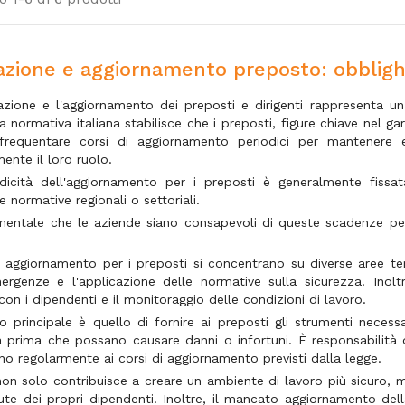
zione e aggiornamento preposto: obbligh
zione e l'aggiornamento dei preposti e dirigenti rappresenta u
a normativa italiana stabilisce che i preposti, figure chiave nel gar
frequentare corsi di aggiornamento periodici per mantenere 
ente il loro ruolo.
dicità dell'aggiornamento per i preposti è generalmente fissa
e normative regionali o settoriali.
entale che le aziende siano consapevoli di queste scadenze per g
di aggiornamento per i preposti si concentrano su diverse aree tem
ergenze e l'applicazione delle normative sulla sicurezza. Inol
con i dipendenti e il monitoraggio delle condizioni di lavoro.
vo principale è quello di fornire ai preposti gli strumenti necessa
a prima che possano causare danni o infortuni. È responsabilità d
no regolarmente ai corsi di aggiornamento previsti dalla legge.
on solo contribuisce a creare un ambiente di lavoro più sicuro, m
lute dei propri dipendenti. Inoltre, il mancato aggiornamento d