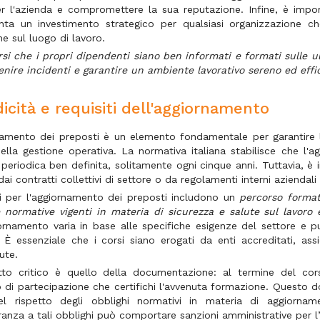
r l'azienda e compromettere la sua reputazione. Infine, è impor
nta un investimento strategico per qualsiasi organizzazione c
e sul luogo di lavoro.
rsi che i propri dipendenti siano ben informati e formati sulle u
enire incidenti e garantire un ambiente lavorativo sereno ed effi
dicità e requisiti dell'aggiornamento
namento dei preposti è un elemento fondamentale per garantire l
della gestione operativa. La normativa italiana stabilisce che l
eriodica ben definita, solitamente ogni cinque anni. Tuttavia, è i
dai contratti collettivi di settore o da regolamenti interni azienda
iti per l'aggiornamento dei preposti includono un
percorso format
le normative vigenti in materia di sicurezza e salute sul lavoro
iornamento varia in base alle specifiche esigenze del settore e p
. È essenziale che i corsi siano erogati da enti accreditati, as
ute.
to critico è quello della documentazione: al termine del cor
o di partecipazione che certifichi l'avvenuta formazione. Quest
el rispetto degli obblighi normativi in materia di aggiorna
anza a tali obblighi può comportare sanzioni amministrative per l