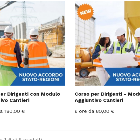
er Dirigenti con Modulo
Corso per Dirigenti - Mod
ivo Cantieri
Aggiuntivo Cantieri
Prezzo
a 180,00 €
6 ore
da 80,00 €
 1-6 di 6 prodotti