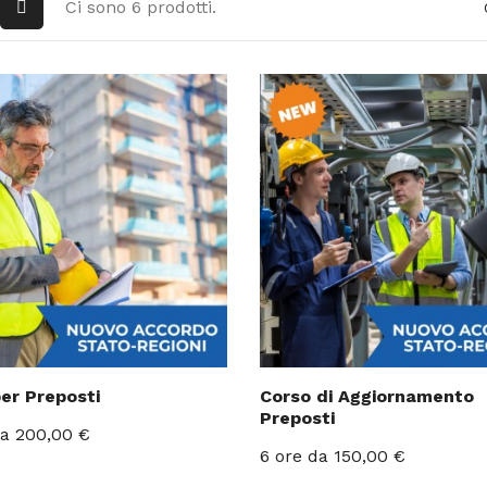
Ci sono 6 prodotti.
er Preposti
Corso di Aggiornamento
Preposti
a 200,00 €
Prezzo
6 ore
da 150,00 €