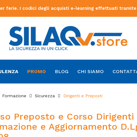
ferie. I codici degli acquisti e-learning effettuati tramite
ULENZA
PROMO
BLOG
CHI SIAMO
CONTATT
Formazione
Sicurezza
Dirigenti e Preposti
so Preposto e Corso Dirigenti
mazione e Aggiornamento D.L
08