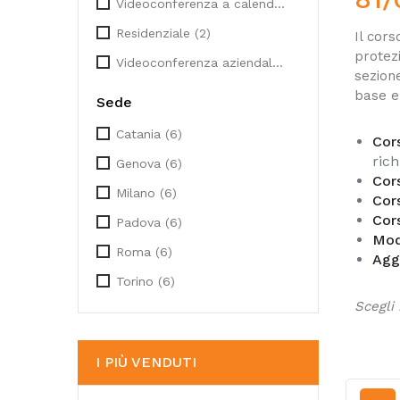
Videoconferenza a calendario
(5)
Residenziale
(2)
Il
cors
protezi
Videoconferenza aziendale
(2)
sezion
base e
Sede
Catania
(6)
Cor
rich
Genova
(6)
Cor
Milano
(6)
Cors
Cor
Padova
(6)
Mod
Roma
(6)
Agg
Torino
(6)
Scegli 
I PIÙ VENDUTI