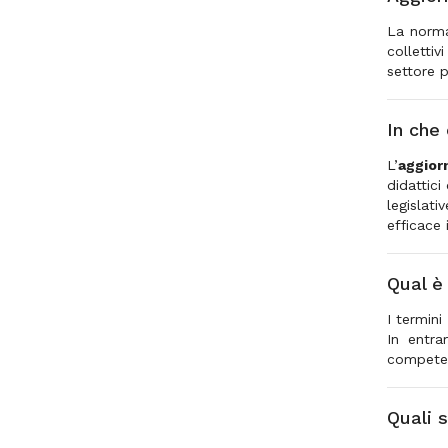
La normat
collettiv
settore p
In che
L’
aggior
didattici
legislati
efficace 
Qual è
I termini 
In entra
competenz
Quali 