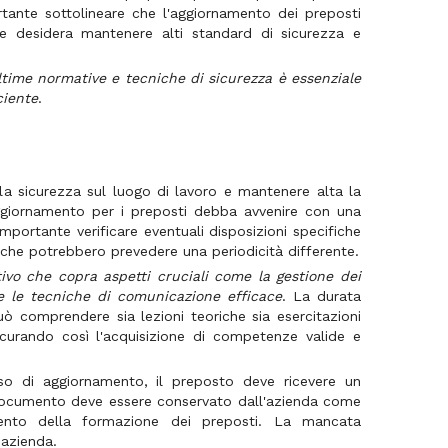
tante sottolineare che l'aggiornamento dei preposti
he desidera mantenere alti standard di sicurezza e
ltime normative e tecniche di sicurezza è essenziale
ciente
.
a sicurezza sul luogo di lavoro e mantenere alta la
'aggiornamento per i preposti debba avvenire con una
mportante verificare eventuali disposizioni specifiche
li che potrebbero prevedere una periodicità differente.
ivo che copra aspetti cruciali come la gestione dei
 e le tecniche di comunicazione efficace
. La durata
uò comprendere sia lezioni teoriche sia esercitazioni
sicurando così l'acquisizione di competenze valide e
so di aggiornamento, il preposto deve ricevere un
o documento deve essere conservato dall'azienda come
mento della formazione dei preposti. La mancata
’azienda.