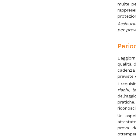
multe pe
rapprese
protezion
Assicura
per prev
Perio
L'aggior
qualità 
cadenza p
previste 
I requis
rischi, 
dell'agg
pratiche
riconosci
Un aspet
attestat
prova d
ottemper