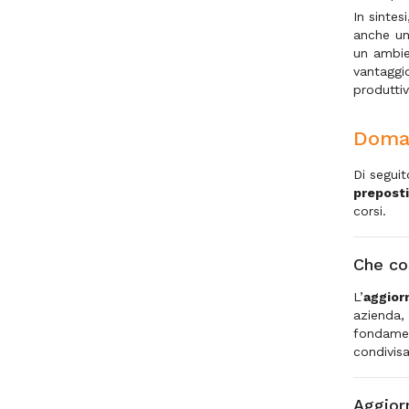
In sintes
anche un
un ambie
vantaggi
produttiv
Doman
Di segui
preposti
corsi.
Che co
L’
aggior
azienda
fondamen
condivisa 
Aggior