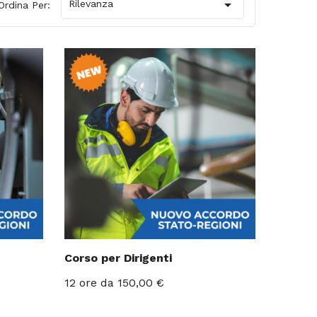

Rilevanza
Ordina Per:
Corso per Dirigenti
Prezzo
12 ore
da 150,00 €