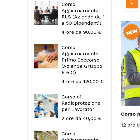
Corso
Aggiornamento
RLS (Aziende da 1
a 50 Dipendenti)
Prezzo
4 ore
da 90,00 €
Corso
Aggiornamento
Primo Soccorso
(Aziende Gruppo
B e C)
Prezzo
4 ore
da 120,00 €
Corso di
Radioprotezione
per Lavoratori
Corso p
Prezzo
2 ore
da 40,00 €
Prezzo
12 ore
d
Corso
Aggiornamento