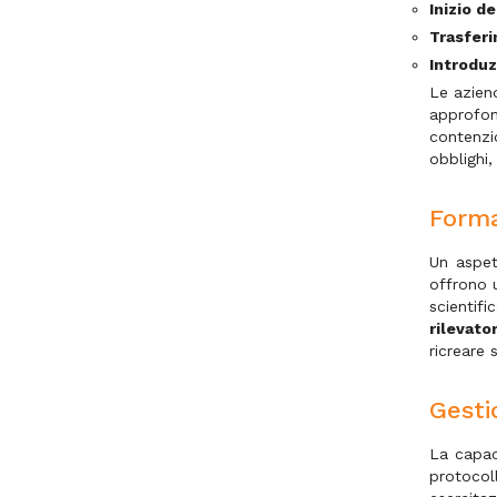
Inizio d
Trasferi
Introduz
Le azien
approfon
contenzi
obblighi,
Forma
Un aspet
offrono u
scientif
rilevator
ricreare 
Gesti
La capaci
protocoll