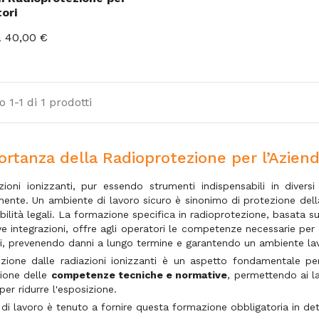
ori
 40,00 €
 1-1 di 1 prodotti
ortanza della Radioprotezione per l’Azien
zioni ionizzanti, pur essendo strumenti indispensabili in divers
mente. Un ambiente di lavoro sicuro è sinonimo di protezione della
bilità legali. La formazione specifica in radioprotezione, basata 
ve integrazioni, offre agli operatori le competenze necessarie per
ni, prevenendo danni a lungo termine e garantendo un ambiente lav
zione dalle radiazioni ionizzanti è un aspetto fondamentale per
zione delle
competenze tecniche e normative
, permettendo ai la
per ridurre l'esposizione.
 di lavoro è tenuto a fornire questa formazione obbligatoria in dete