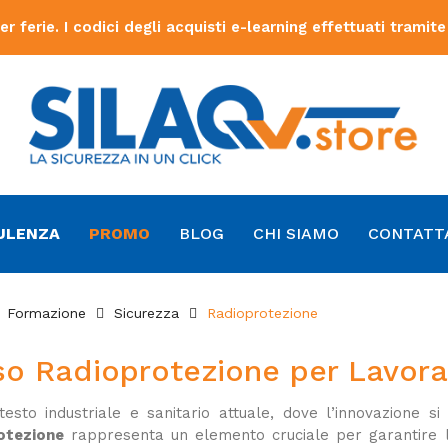
ferie. I codici degli acquisti e-learning effettuati tramite
ULENZA
PROMO
BLOG
CHI SIAMO
CONTATT
Formazione
Sicurezza
Radioprotezione
so Radioprotezione per Lavora
testo industriale e sanitario attuale, dove l’innovazione s
otezione
rappresenta un elemento cruciale per garantire la