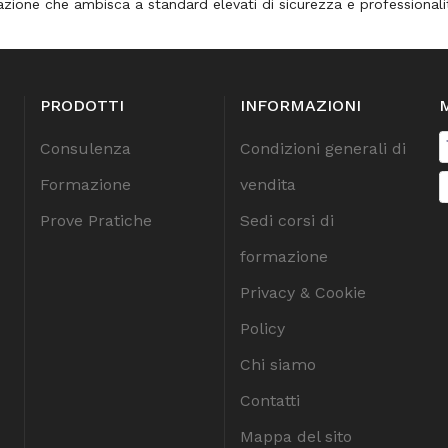
azione che ambisca a standard elevati di sicurezza e professionali
PRODOTTI
INFORMAZIONI
Consulenza
Condizioni generali di
Formazione
vendita
Prove Pratiche
Sedi corsi di
formazione
Privacy & Cookie
Policy
Chi siamo
Contatti
Mappa del sito