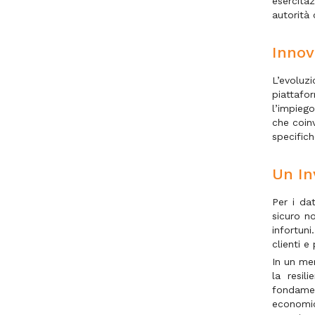
esercita
autorità
Innov
L’evoluz
piattafo
l’impiego
che coinv
specifich
Un In
Per i da
sicuro n
infortun
clienti 
In un mer
la resil
fondamen
economic