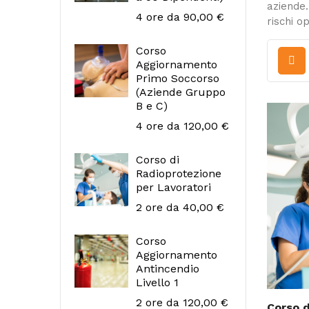
aziende.
Prezzo
4 ore
da 90,00 €
rischi o
Corso
Aggiornamento
Primo Soccorso
(Aziende Gruppo
B e C)
Prezzo
4 ore
da 120,00 €
Corso di
Radioprotezione
per Lavoratori
Prezzo
2 ore
da 40,00 €
Corso
Aggiornamento
Antincendio
Livello 1
Prezzo
2 ore
da 120,00 €
Corso d