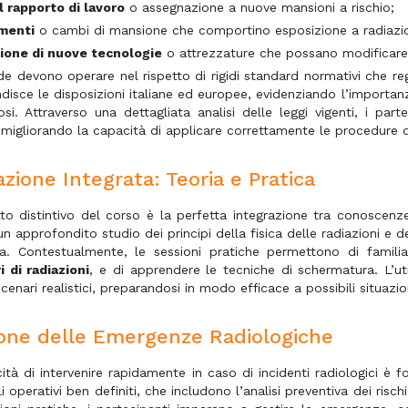
el rapporto di lavoro
o assegnazione a nuove mansioni a rischio;
menti
o cambi di mansione che comportino esposizione a radiazio
ione di nuove tecnologie
o attrezzature che possano modificare il 
de devono operare nel rispetto di rigidi standard normativi che 
disce le disposizioni italiane ed europee, evidenziando l’importan
osi. Attraverso una dettagliata analisi delle leggi vigenti, i pa
 migliorando la capacità di applicare correttamente le procedure d
zione Integrata: Teoria e Pratica
to distintivo del corso è la perfetta integrazione tra conoscenze
n approfondito studio dei principi della fisica delle radiazioni e de
ica. Contestualmente, le sessioni pratiche permettono di famil
i di radiazioni
, e di apprendere le tecniche di schermatura. L’ut
scenari realistici, preparandosi in modo efficace a possibili situazion
one delle Emergenze Radiologiche
tà di intervenire rapidamente in caso di incidenti radiologici è f
i operativi ben definiti, che includono l’analisi preventiva dei rischi