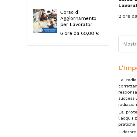
Lavorat
Corso di
Prezzo
2 ore
da
Aggiornamento
per Lavoratori
Prezzo
6 ore
da 60,00 €
Mostro
L’Imp
Le radia
corretta
responsa
successi
radiazio
La prote
l'acquisi
pratiche 
Il datore