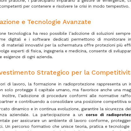
zioni pratiche, i partecipanti imparano a gestire le emergenze, c
 competenti per contenere e risolvere le crisi in modo tempestivo.
azione e Tecnologie Avanzate
ione tecnologica ha reso possibile l’adozione di soluzioni sempre
rme digitali e i software dedicati permettono di monitorare in
 di materiali innovativi per la schermatura offre protezioni più eff
olge esperti di fisica, ingegneria e medicina, consente di sviluppar
e esigenze di ogni azienda.
vestimento Strategico per la Competitivit
tori di lavoro, la formazione in radioprotezione rappresenta un
on solo protegge il capitale umano, ma favorisce anche una maggio
i. Inoltre, l’adozione di procedure conformi alle normative raf
e partner e contribuendo a consolidare una posizione competitiva s
cato dinamico e in continua evoluzione, garantire la sicurezza dei
ienza aziendale. La partecipazione a un
corso di radioprotez
tale per assicurare un ambiente di lavoro conforme, proteggere 
i. Un percorso formativo che unisce teoria, pratica e tecnologie 