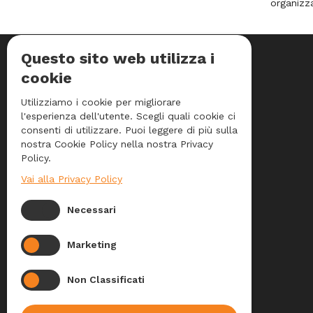
organizz
Questo sito web utilizza i
INFORMAZIONI DI CONTATTO
cookie
Utilizziamo i cookie per migliorare
Indirizzo:
Silaq Service Srl
l'esperienza dell'utente. Scegli quali cookie ci
Via Giuseppe Di Vittorio, 23
consenti di utilizzare. Puoi leggere di più sulla
nostra Cookie Policy nella nostra Privacy
20068 Peschiera Borromeo (MI)
Policy.
Vai alla Privacy Policy
Telefono:
+39 02 250 341
Necessari
E-mail:
infsilaq@silaq.it
Marketing
Non Classificati