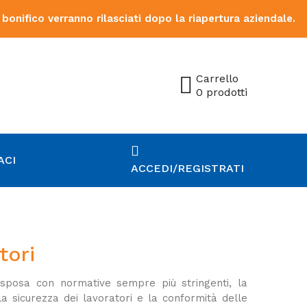
 bonifico verranno rilasciati dopo la riapertura aziendale.
Carrello
0 prodotti
ACI
ACCEDI/REGISTRATI
tori
i sposa con normative sempre più stringenti, la
 sicurezza dei lavoratori e la conformità delle