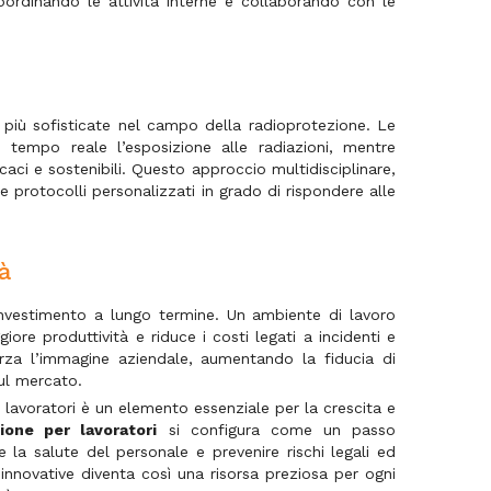
oordinando le attività interne e collaborando con le
 più sofisticate nel campo della radioprotezione. Le
 tempo reale l’esposizione alle radiazioni, mentre
icaci e sostenibili. Questo approccio multidisciplinare,
e protocolli personalizzati in grado di rispondere alle
à
 investimento a lungo termine. Un ambiente di lavoro
re produttività e riduce i costi legati a incidenti e
forza l’immagine aziendale, aumentando la fiducia di
ul mercato.
 lavoratori è un elemento essenziale per la crescita e
ione per lavoratori
si configura come un passo
la salute del personale e prevenire rischi legali ed
innovative diventa così una risorsa preziosa per ogni