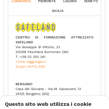
LOMBARDIA
PIEMONTE
LIGURIA
VENETO
SICILIA
CENTRO DI FORMAZIONE ATTREZZATO
SAFELAND
Via Giuseppe di Vittorio, 23
20068 Peschiera Borromeo (MI)
T. +39 02 250 341
Come raggiungerci
Scopri SAFELAND
BERGAMO
Casa del Giovane - Via M. Gavazzeni, 13
24125 Bergamo (BG)
T. +39 02 250 341
Questo sito web utilizza i cookie
Come raggiungerci