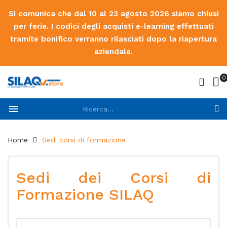
Si comunica che dal 10 al 23 agosto 2026 siamo chiusi
per ferie. I codici degli acquisti e-learning effettuati
tramite bonifico verranno rilasciati dopo la riapertura
aziendale.
0

Home
Sedi corsi di formazione
Sedi dei Corsi di
Formazione SILAQ