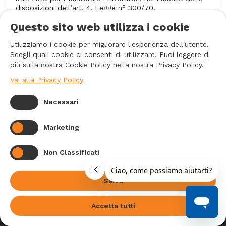
disposizioni dell’art. 4, Legge n° 300/70.
Questo sito web utilizza i cookie
Utilizziamo i cookie per migliorare l'esperienza dell'utente.
I PIÙ VENDUTI
Scegli quali cookie ci consenti di utilizzare. Puoi leggere di
più sulla nostra Cookie Policy nella nostra Privacy Policy.
Vai alla Privacy Policy
INFORMAZIONI DI CONTATTO

Necessari
PRODOTTI

INFORMAZIONI

Marketing
METODI DI PAGAMENTO
Non Classificati
Salva
Accetta tutti
© 2026 - Silaq Consulting Srl. All rights reserved.