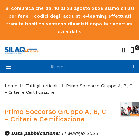
Si comunica che dal 10 al 23 agosto 2026 siamo chiusi
per ferie. I codici degli acquisti e-learning effettuati
tramite bonifico verranno rilasciati dopo la riapertura
aziendale.
0

Home
Tutti gli articoli
Primo Soccorso Gruppo A, B, C
- Criteri e Certificazione
Primo Soccorso Gruppo A, B, C
- Criteri e Certificazione
Data pubblicazione:
14 Maggio 2026