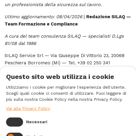
un professionista della sicurezza sul lavoro.
Ultimo aggiornamento: 08/04/2026
|
Redazione SILAQ —
Team Formazione e Compliance
A cura del team consulenza SILAQ — specialisti D.Lgs
81/08 dal 1986
SILAQ Service Srl — Via Giuseppe Di Vittorio 23, 20068
Peschiera Borromeo (MI) — Tel. +39 02 250 341
Questo sito web utilizza i cookie
< INDIETRO
Utilizziamo i cookie per migliorare l'esperienza dell'utente.
Scegli quali cookie ci consenti di utilizzare. Puoi leggere di
più sulla nostra Cookie Policy nella nostra Privacy Policy.
Vai alla Privacy Policy
INFORMAZIONI DI CONTATTO

Necessari
PRODOTTI

INFORMAZIONI
