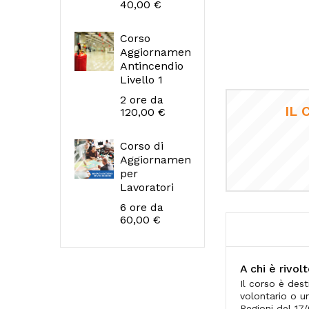
40,00 €
Corso
Aggiornamento
Antincendio
Livello 1
Prezzo
2 ore
da
IL 
120,00 €
Corso di
Aggiornamento
per
Lavoratori
Prezzo
6 ore
da
60,00 €
A chi è rivol
Il corso è des
volontario o u
Regioni del 17