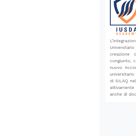
L’integraz
Universitar
creazione 
congiunto, co
nuovo Accor
universitari
di SILAQ nel
attivamente 
anche di doc