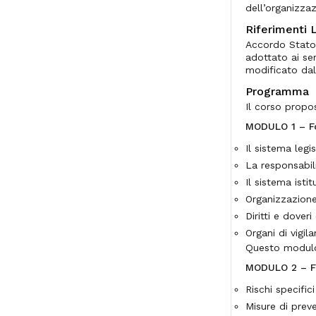
dell’organizzaz
Riferimenti L
Accordo Stato-
adottato ai se
modificato dal
Programma
Il corso propo
MODULO 1 – F
Il sistema legi
La responsabili
Il sistema isti
Organizzazione
Diritti e doveri
Organi di vigil
Questo modulo
MODULO 2 – Fo
Rischi specifi
Misure di prev