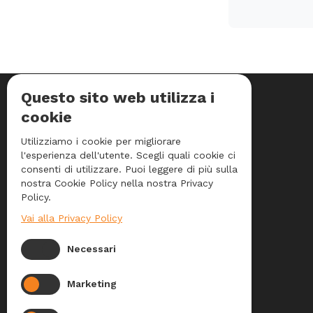
Questo sito web utilizza i
INFORMAZIONI DI CONTATTO
cookie
Utilizziamo i cookie per migliorare
Indirizzo:
Silaq Service Srl
l'esperienza dell'utente. Scegli quali cookie ci
Via Giuseppe Di Vittorio, 23
consenti di utilizzare. Puoi leggere di più sulla
nostra Cookie Policy nella nostra Privacy
20068 Peschiera Borromeo (MI)
Policy.
Vai alla Privacy Policy
Telefono:
+39 02 250 341
Necessari
E-mail:
infsilaq@silaq.it
Marketing