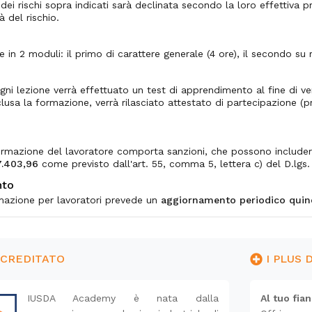
 dei rischi sopra indicati sarà declinata secondo la loro effettiva 
à del rischio.
e in 2 moduli: il primo di carattere generale (4 ore), il secondo su ri
gni lezione verrà effettuato un test di apprendimento al fine di ve
lusa la formazione, verrà rilasciato attestato di partecipazione (p
rmazione del lavoratore comporta sanzioni, che possono includer
 7.403,96
come previsto dall'art. 55, comma 5, lettera c) del D.lgs
nto
rmazione per lavoratori prevede un
aggiornamento periodico quin
CCREDITATO
I PLUS 
IUSDA Academy è nata dalla
Al tuo fian