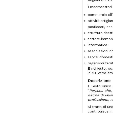
I macrosettori
commercio all’
attività artigia
pasticceri, ecc
strutture ricet
settore immobi
informatica
associazioni ri
servizi domesti
organismi territ
È richiesto, q
in cui verrà er
Descrizione
Il Testo Unico 
“
Persona che, 
datore di lavo
professione, es
Si tratta di u
contribuisce in