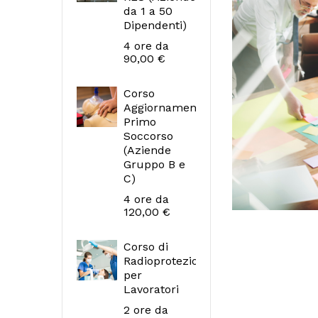
da 1 a 50
Dipendenti)
Prezzo
4 ore
da
90,00 €
Corso
Aggiornamento
Primo
Soccorso
(Aziende
Gruppo B e
C)
Prezzo
4 ore
da
120,00 €
Corso di
Radioprotezione
per
Lavoratori
Prezzo
2 ore
da