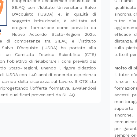
cooperazione accademico-industriale di
Offriamo
SILAQ con l'Istituto Universitario Salvo
qualificat
D'Acquisto (IUSDA) e, in qualità di
sincrona c
soggetto istituzionale, è abilitata ad
tutor d’a
erogare formazione come previsto da
aggiornam
Nuovo Accordo Stato-Regioni 2025.
efficace d
ione di competenze tra SILAQ e l’Istituto
distanza. 
io Salvo D’Acquisto (IUSDA) ha portato alla
sulla piat
di un Comitato Tecnico Scientifico (CTS)
tutto il pe
n l’obiettivo di rielaborare i corsi previsti dal
do Stato-Regioni, unendo il rigore didattico
Molto di p
o di IUSDA con i 40 anni di concreta esperienza
Il tutor d
 campo della sicurezza sul lavoro. Il CTS sta
funzioni c
riprogettando l’offerta formativa, avvalendosi
formazione
enti qualificati provenienti da SILAQ.
accessi pr
monitorag
supporto 
sincrone
comunicazi
per garant
sempre orie