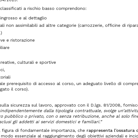
 classificati a rischio basso comprendono:
ingrosso e al dettaglio
nali non assimilabili ad altre categorie (carrozzerie, officine di ripar
.)
tive e ristorazione
liare
creative, culturali e sportive
ci,
oriali
uale prerequisito di accesso al corso, un adeguato livello di compr
ogato il corso).
sulla sicurezza sul lavoro, approvato con il D.lgs. 81/2008, fornisce
indipendentemente dalla tipologia contrattuale, svolge un’attività
ro pubblico o privato, con o senza retribuzione, anche al solo fi
clusi gli addetti ai servizi domestici e familiari.”
na figura di fondamentale importanza, che
rappresenta l’ossatura 
 modo essenziale al raggiungimento degli obiettivi aziendali e inci